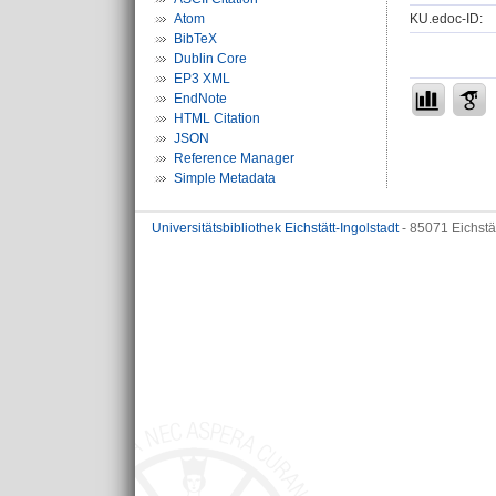
KU.edoc-ID:
Atom
BibTeX
Dublin Core
EP3 XML
EndNote
HTML Citation
JSON
Reference Manager
Simple Metadata
Universitätsbibliothek Eichstätt-Ingolstadt
- 85071 Eichstä