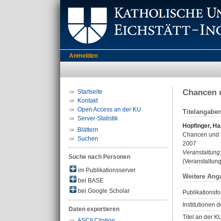
Anmelden
Chancen u
Startseite
Kontakt
Open Access an der KU
Titelangabe
Server-Statistik
Hopfinger, H
Blättern
Chancen und R
Suchen
2007
Veranstaltung
Suche nach Personen
(Veranstaltun
im Publikationsserver
Weitere Ang
bei BASE
bei Google Scholar
Publikationsfo
Institutionen d
Daten exportieren
Titel an der K
ASCII Citation