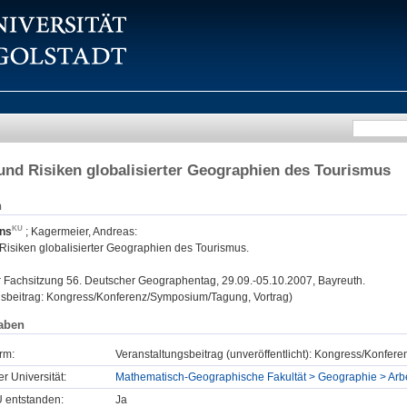
nd Risiken globalisierter Geographien des Tourismus
n
ans
;
Kagermeier, Andreas
:
isiken globalisierter Geographien des Tourismus.
:
Fachsitzung 56. Deutscher Geographentag, 29.09.-05.10.2007, Bayreuth.
gsbeitrag: Kongress/Konferenz/Symposium/Tagung, Vortrag)
aben
rm:
Veranstaltungsbeitrag (unveröffentlicht): Kongress/Konfe
er Universität:
Mathematisch-Geographische Fakultät > Geographie > Ar
U entstanden:
Ja