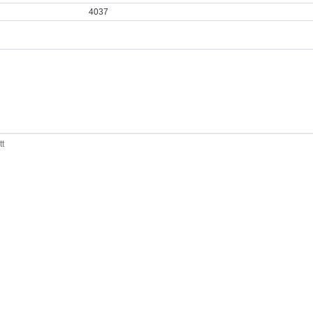
4037
tt