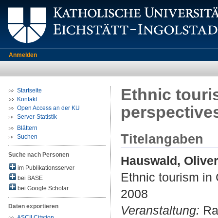
Anmelden
Ethnic touri
Startseite
Kontakt
perspective
Open Access an der KU
Server-Statistik
Blättern
Titelangaben
Suchen
Suche nach Personen
Hauswald, Olive
im Publikationsserver
Ethnic tourism in 
bei BASE
bei Google Scholar
2008
Daten exportieren
Veranstaltung:
Rac
ASCII Citation