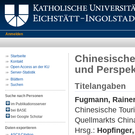
Anmelden
Chinesische 
Startseite
Kontakt
und Perspek
Open Access an der KU
Server-Statistik
Blättern
Titelangaben
Suchen
Suche nach Personen
Fugmann, Raine
im Publikationsserver
Chinesische Touri
bei BASE
bei Google Scholar
Quellmarkts Chin
Daten exportieren
Hrsg.:
Hopfinger
ASCII Citation