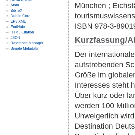
München ; Eichstät
Atom
BibTeX
tourismuswissensc
Dublin Core
EP3 XML
ISBN 978-3-8901
EndNote
HTML Citation
Kurzfassung/A
JSON
Reference Manager
Simple Metadata
Der international
aufstrebenden Sc
Größe im globalen
Interesses steht h
Über kurz oder la
werden 100 Millio
Unweigerlich wird
Destination Deuts