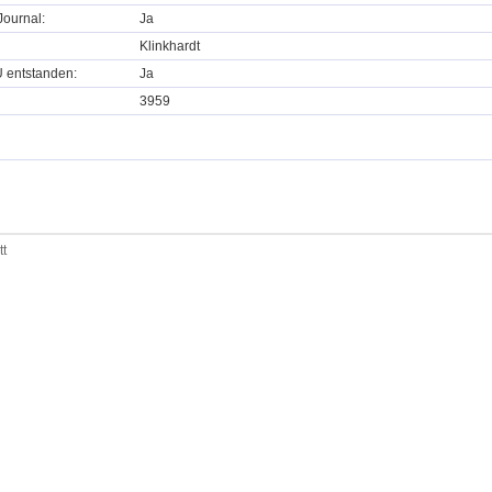
ournal:
Ja
Klinkhardt
U entstanden:
Ja
3959
tt