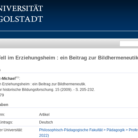
ell im Erziehungsheim : ein Beitrag zur Bildhermeneuti
n
z-Michael
:
m Erziehungsheim : ein Beitrag zur Bildhermeneutik.
r historische Bildungsforschung. 15 (2009). - S. 205-232.
79
aben
rm:
Artikel
intrags:
Deutsch
er Universität:
Philosophisch-Pädagogische Fakultät > Pädagogik > Profes
2022)