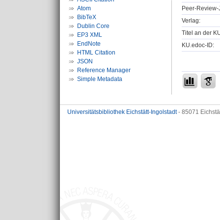
Peer-Review-J
Atom
BibTeX
Verlag:
Dublin Core
Titel an der K
EP3 XML
EndNote
KU.edoc-ID:
HTML Citation
JSON
Reference Manager
Simple Metadata
Universitätsbibliothek Eichstätt-Ingolstadt
- 85071 Eichstä