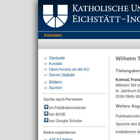
Anmelden
Wilhelm T
Startseite
Kontakt
Open Access an der KU
Titelangabe
Server-Statistik
Konrad, Fran
Blättern
Wilhelm Tell i
Suchen
In:
Jahrbuch fü
ISSN 0946-38
Suche nach Personen
Weitere Ang
im Publikationsserver
bei BASE
Publikationsfo
bei Google Scholar
Sprache des E
Institutionen d
Daten exportieren
ASCII Citation