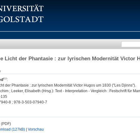
e Licht der Phantasie : zur lyrischen Modernität Victor
n
ed
:
ht der Phantasie : zur lyrischen Modernität Victor Hugos um 1830 ("Les Djinns").
him ; Leeker, Elisabeth (Hrsg.): Text - Interpretation - Vergleich : Festschrift für M
0-135
7940-8 ; 978-3-503-07940-7
t (PDF)
nload (127kB)
|
Vorschau