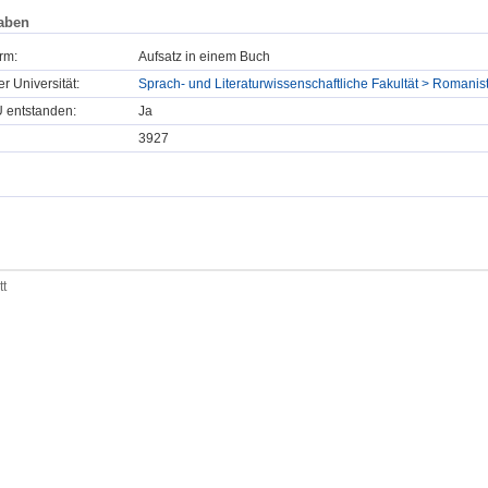
aben
rm:
Aufsatz in einem Buch
er Universität:
Sprach- und Literaturwissenschaftliche Fakultät > Romanist
U entstanden:
Ja
3927
tt