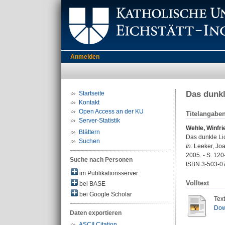
Anmelden
Das dunkl
Startseite
Kontakt
Open Access an der KU
Titelangabe
Server-Statistik
Wehle, Winfri
Blättern
Das dunkle Lic
Suchen
In:
Leeker, Joac
2005. - S. 12
Suche nach Personen
ISBN 3-503-0
im Publikationsserver
Volltext
bei BASE
bei Google Scholar
Tex
Dow
Daten exportieren
ASCII Citation