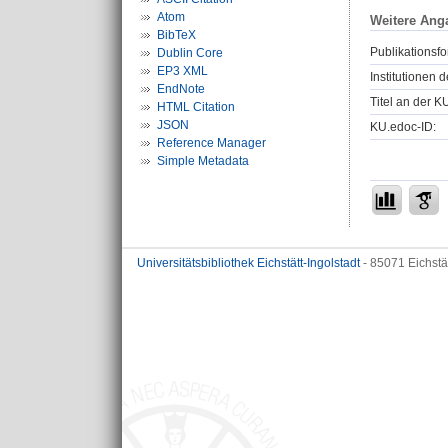
Atom
Weitere Ang
BibTeX
Publikationsfo
Dublin Core
EP3 XML
Institutionen d
EndNote
Titel an der K
HTML Citation
JSON
KU.edoc-ID:
Reference Manager
Simple Metadata
Universitätsbibliothek Eichstätt-Ingolstadt
- 85071 Eichstä