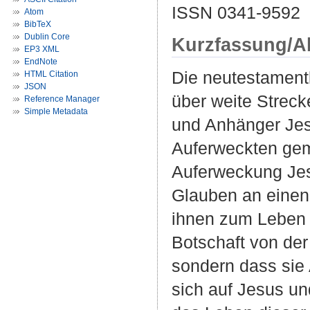
ISSN 0341-9592
Atom
BibTeX
Dublin Core
Kurzfassung/A
EP3 XML
EndNote
Die neutestament
HTML Citation
JSON
über weite Streck
Reference Manager
Simple Metadata
und Anhänger Jes
Auferweckten gem
Auferweckung Jesu
Glauben an einen 
ihnen zum Leben v
Botschaft von der
sondern dass sie
sich auf Jesus un