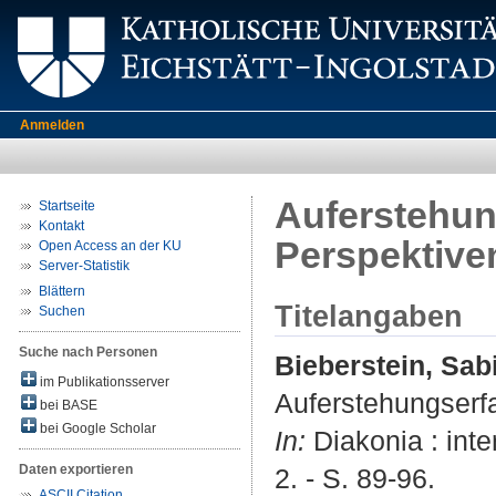
Anmelden
Auferstehun
Startseite
Kontakt
Perspektive
Open Access an der KU
Server-Statistik
Blättern
Titelangaben
Suchen
Suche nach Personen
Bieberstein, Sab
im Publikationsserver
Auferstehungserfa
bei BASE
bei Google Scholar
In:
Diakonia : inter
Daten exportieren
2. - S. 89-96.
ASCII Citation