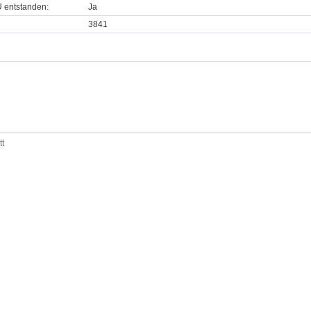
U entstanden:
Ja
3841
tt