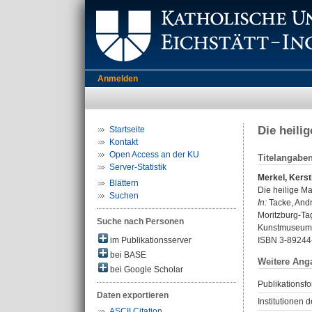
Anmelden
Die heili
Startseite
Kontakt
Open Access an der KU
Titelangabe
Server-Statistik
Merkel, Kerst
Blättern
Die heilige Ma
Suchen
In:
Tacke, Andr
Moritzburg-Tag
Suche nach Personen
Kunstmuseum 
im Publikationsserver
ISBN 3-89244
bei BASE
Weitere Ang
bei Google Scholar
Publikationsfo
Daten exportieren
Institutionen d
ASCII Citation