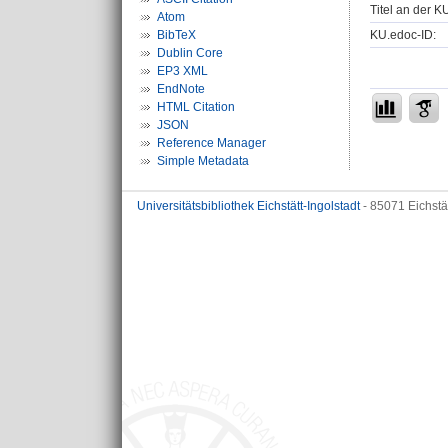
Titel an der K
Atom
KU.edoc-ID:
BibTeX
Dublin Core
EP3 XML
EndNote
HTML Citation
JSON
Reference Manager
Simple Metadata
Universitätsbibliothek Eichstätt-Ingolstadt
- 85071 Eichstä