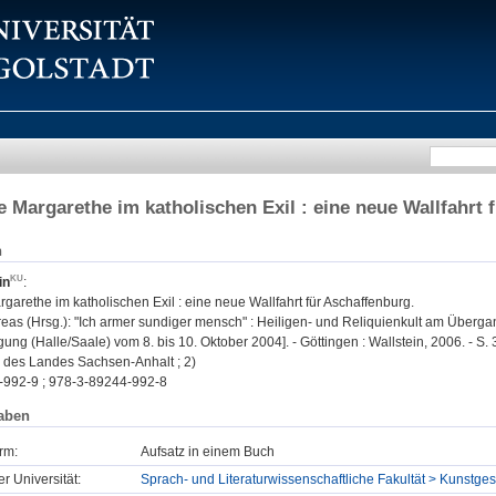
ge Margarethe im katholischen Exil : eine neue Wallfahrt
n
in
:
rgarethe im katholischen Exil : eine neue Wallfahrt für Aschaffenburg.
eas (Hrsg.): "Ich armer sundiger mensch" : Heiligen- und Reliquienkult am Übergang 
ung (Halle/Saale) vom 8. bis 10. Oktober 2004]. - Göttingen : Wallstein, 2006. - S. 3
des Landes Sachsen-Anhalt ; 2)
-992-9 ; 978-3-89244-992-8
aben
rm:
Aufsatz in einem Buch
er Universität:
Sprach- und Literaturwissenschaftliche Fakultät > Kunstges