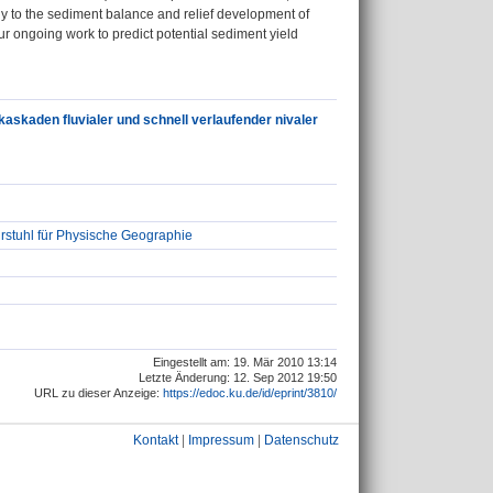
tly to the sediment balance and relief development of
our ongoing work to predict potential sediment yield
skaden fluvialer und schnell verlaufender nivaler
stuhl für Physische Geographie
Eingestellt am: 19. Mär 2010 13:14
Letzte Änderung: 12. Sep 2012 19:50
URL zu dieser Anzeige:
https://edoc.ku.de/id/eprint/3810/
Kontakt
|
Impressum
|
Datenschutz