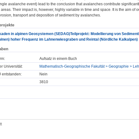
ingle avalanche event) lead to the conclusion that avalanches contribute significan
areas. Their impact is, however, highly variable in time and space. It is the aim of 
erosion, transport and deposition of sediment by avalanches.
rojekte
den in alpinen Geosystemen (SEDAG)Teilprojekt: Modellierung von Sedimentka
inen) hoher Frequenz im Lahnenwiesgraben und Reintal (Nördliche Kalkalpen)
aben
rm:
Aufsatz in einem Buch
er Universität:
Mathematisch-Geographische Fakultät > Geographie > Lehr
U entstanden:
Nein
3810
tt