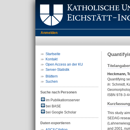
Anmelden
Quantifyi
Startseite
Kontakt
Open Access an der KU
Titelangabe
Server-Statistik
Heckmann, T
Blättern
Quantifying se
Suchen
In:
Schmidt, Kar
Geomorphologi
Suche nach Personen
ISBN 978-3-4
im Publikationsserver
Kurzfassung
bei BASE
bei Google Scholar
This study aim
SEDAG researc
Daten exportieren
(Lahnenwiesgr
and 2001, nume
ASCII Citation