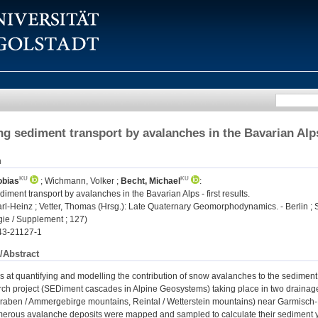
ng sediment transport by avalanches in the Bavarian Alps 
n
obias
;
Wichmann, Volker
;
Becht, Michael
:
diment transport by avalanches in the Bavarian Alps - first results.
l-Heinz ; Vetter, Thomas (Hrsg.): Late Quaternary Geomorphodynamics. - Berlin ; Stutt
e / Supplement ; 127)
43-21127-1
/Abstract
s at quantifying and modelling the contribution of snow avalanches to the sediment b
h project (SEDiment cascades in Alpine Geosystems) taking place in two drainage 
aben / Ammergebirge mountains, Reintal / Wetterstein mountains) near Garmisch-P
rous avalanche deposits were mapped and sampled to calculate their sediment yield