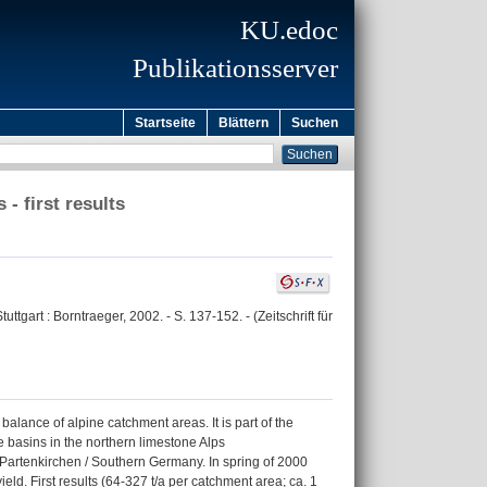
KU.edoc
Publikationsserver
Startseite
Blättern
Suchen
- first results
gart : Borntraeger, 2002. - S. 137-152. - (Zeitschrift für
alance of alpine catchment areas. It is part of the
basins in the northern limestone Alps
artenkirchen / Southern Germany. In spring of 2000
. First results (64-327 t/a per catchment area; ca. 1