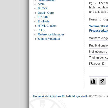
kg-170 t per s
Atom
high mountain 
BibTeX
and to locate 
Dublin Core
EP3 XML
Forschungsp
EndNote
HTML Citation
Sedimentkaska
JSON
Prozesse(Law
Reference Manager
Weitere Ang
Simple Metadata
Publikationsfo
Institutionen d
Titel an der K
KU.edoc-ID:
Universitätsbibliothek Eichstätt-Ingolstadt
- 85071 Eichstä