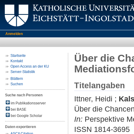
Anmelden
Über die Ch
Startseite
Kontakt
Mediationsf
Open Access an der KU
Server-Statistik
Blättern
Titelangaben
Suchen
Suche nach Personen
Ittner, Heidi
;
Kals
im Publikationsserver
Über die Chancen
bei BASE
bei Google Scholar
In:
Perspektive Med
Daten exportieren
ISSN 1814-3695
ASCII Citation