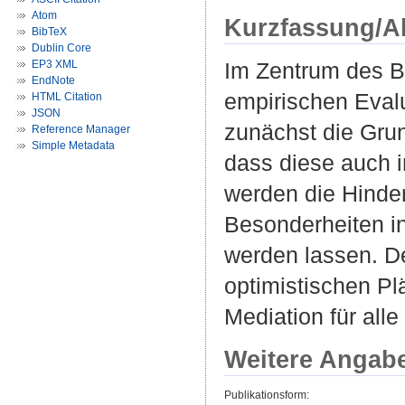
Atom
Kurzfassung/A
BibTeX
Dublin Core
EP3 XML
Im Zentrum des Be
EndNote
empirischen Eval
HTML Citation
JSON
zunächst die Grun
Reference Manager
Simple Metadata
dass diese auch in
werden die Hinder
Besonderheiten in
werden lassen. De
optimistischen Pl
Mediation für alle
Weitere Angab
Publikationsform: