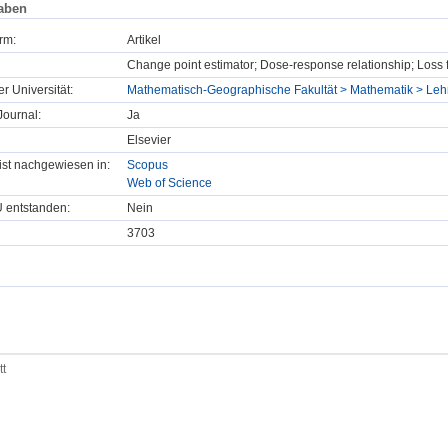
aben
rm:
Artikel
Change point estimator; Dose-response relationship; Loss 
er Universität:
Mathematisch-Geographische Fakultät > Mathematik > Lehrst
ournal:
Ja
Elsevier
t ist nachgewiesen in:
Scopus
Web of Science
U entstanden:
Nein
3703
tt