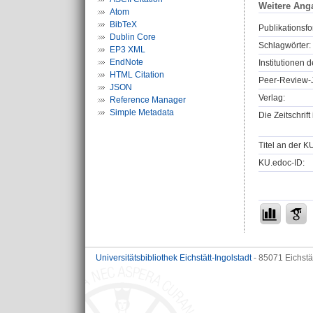
Weitere Ang
Atom
BibTeX
Publikationsfo
Dublin Core
Schlagwörter:
EP3 XML
EndNote
Institutionen d
HTML Citation
Peer-Review-J
JSON
Verlag:
Reference Manager
Simple Metadata
Die Zeitschrif
Titel an der K
KU.edoc-ID:
Universitätsbibliothek Eichstätt-Ingolstadt
- 85071 Eichstä