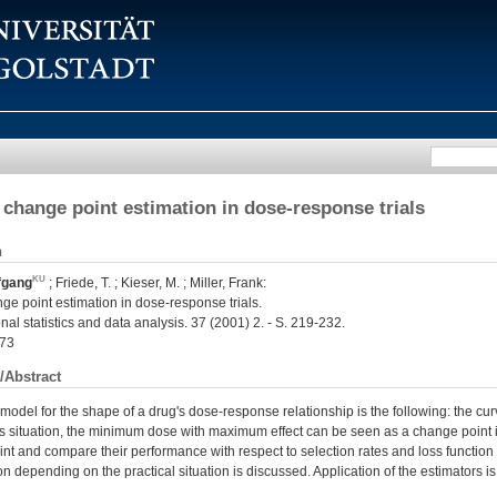
 change point estimation in dose-response trials
n
fgang
;
Friede, T.
;
Kieser, M.
;
Miller, Frank
:
ge point estimation in dose-response trials.
l statistics and data analysis. 37 (2001) 2. - S. 219-232.
73
/Abstract
model for the shape of a drug's dose-response relationship is the following: the curv
is situation, the minimum dose with maximum effect can be seen as a change point i
nt and compare their performance with respect to selection rates and loss function 
ion depending on the practical situation is discussed. Application of the estimators i