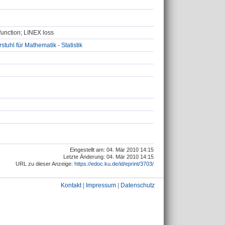
function; LINEX loss
uhl für Mathematik - Statistik
Eingestellt am: 04. Mär 2010 14:15
Letzte Änderung: 04. Mär 2010 14:15
URL zu dieser Anzeige:
https://edoc.ku.de/id/eprint/3703/
Kontakt
|
Impressum
|
Datenschutz