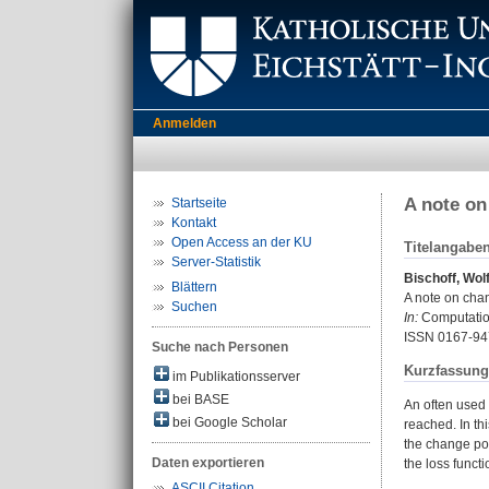
Anmelden
A note on
Startseite
Kontakt
Open Access an der KU
Titelangabe
Server-Statistik
Bischoff, Wol
Blättern
A note on chan
Suchen
In:
Computationa
ISSN 0167-94
Suche nach Personen
Kurzfassung
im Publikationsserver
bei BASE
An often used 
bei Google Scholar
reached. In th
the change poi
Daten exportieren
the loss funct
ASCII Citation