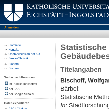
Anmelden
Statistisch
Startseite
Kontakt
Gebäudebes
Open Access an der KU
Server-Statistik
Blättern
Titelangaben
Suchen
Suche nach Personen
Bischoff, Wolfg
im Publikationsserver
Bärbel
:
bei BASE
bei Google Scholar
Statistische Met
Daten exportieren
In:
Stadtforschung 
ASCII Citation