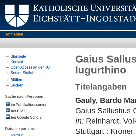
Anmelden
Gaius Sallus
Startseite
Kontakt
Iugurthino
Open Access an der KU
Server-Statistik
Blättern
Titelangaben
Suchen
Suche nach Personen
Gauly, Bardo Ma
im Publikationsserver
Gaius Sallustius C
bei BASE
bei Google Scholar
In:
Reinhardt, Vol
Daten exportieren
Stuttgart : Kröne
ASCII Citation