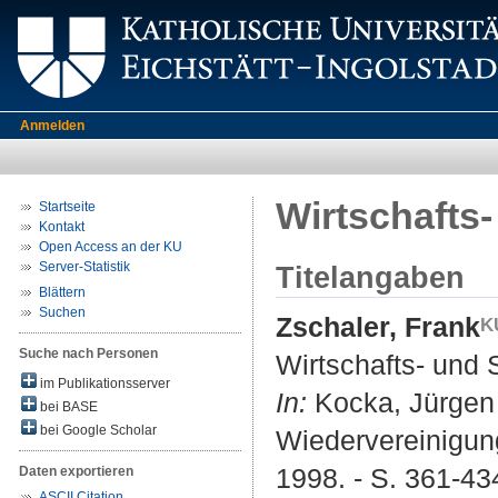
Anmelden
Wirtschafts
Startseite
Kontakt
Open Access an der KU
Server-Statistik
Titelangaben
Blättern
Suchen
Zschaler, Frank
Suche nach Personen
Wirtschafts- und 
im Publikationsserver
In:
Kocka, Jürgen 
bei BASE
bei Google Scholar
Wiedervereinigung
1998. - S. 361-434
Daten exportieren
ASCII Citation