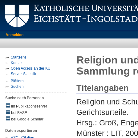
Anmelden
Religion un
Startseite
Kontakt
Sammlung re
Open Access an der KU
Server-Statistik
Blättern
Titelangaben
Suchen
Suche nach Personen
Religion und Sch
im Publikationsserver
Gerichtsurteile.
bei BASE
bei Google Scholar
Hrsg.:
Groß, Enge
Daten exportieren
Münster : LIT, 200
ASCII Citation