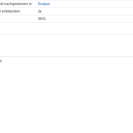
t ist nachgewiesen in:
Scopus
U entstanden:
Ja
3641
tt