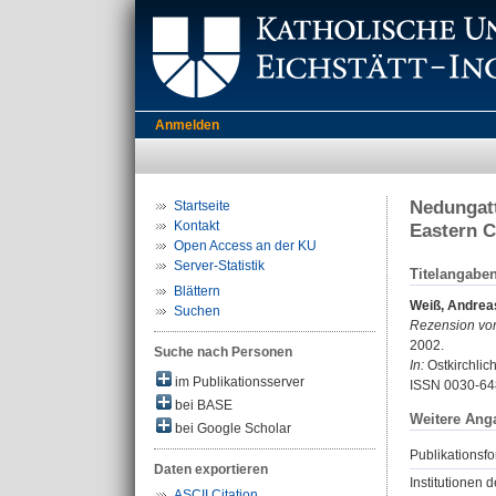
Anmelden
Nedungatt
Startseite
Kontakt
Eastern 
Open Access an der KU
Server-Statistik
Titelangabe
Blättern
Weiß, Andrea
Suchen
Rezension vo
2002.
Suche nach Personen
In:
Ostkirchlich
im Publikationsserver
ISSN 0030-64
bei BASE
Weitere Ang
bei Google Scholar
Publikationsfo
Daten exportieren
Institutionen d
ASCII Citation