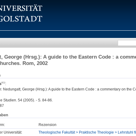
, George (Hrsg.): A guide to the Eastern Code : a comm
Churches. Rom, 2002
n
s
:
n:
Nedungatt, George (Hrsg.): A guide to the Eastern Code : a commentary on the 
e Studien. 54 (2005). - S. 84-86.
87
aben
rm:
Rezension
er Universität:
Theologische Fakultät > Praktische Theologie > Lehrstuhl 