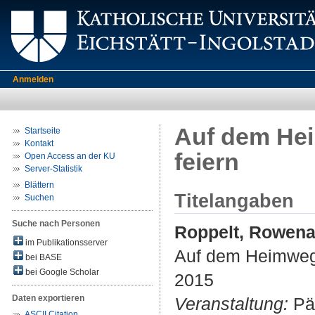
Anmelden
Auf dem Hei
Startseite
Kontakt
feiern
Open Access an der KU
Server-Statistik
Blättern
Titelangaben
Suchen
Suche nach Personen
Roppelt, Rowen
im Publikationsserver
Auf dem Heimweg :
bei BASE
bei Google Scholar
2015
Daten exportieren
Veranstaltung:
Päd
ASCII Citation