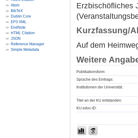
Erzbischöfliches
Atom
BibTeX
(Veranstaltungsb
Dublin Core
EP3 XML
EndNote
Kurzfassung/A
HTML Citation
JSON
Auf dem Heimweg: 
Reference Manager
Simple Metadata
Weitere Angab
Publikationsform:
Sprache des Eintrags:
Institutionen der Universität:
Titel an der KU entstanden:
KU.edoc-ID: