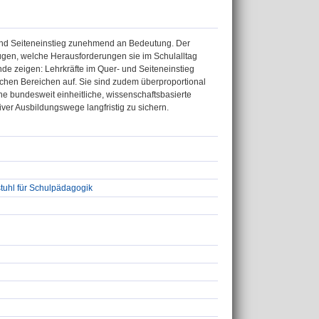
und Seiteneinstieg zunehmend an Bedeutung. Der
fügen, welche Herausforderungen sie im Schulalltag
unde zeigen: Lehrkräfte im Quer- und Seiteneinstieg
schen Bereichen auf. Sie sind zudem überproportional
ine bundesweit einheitliche, wissenschaftsbasierte
iver Ausbildungswege langfristig zu sichern.
tuhl für Schulpädagogik