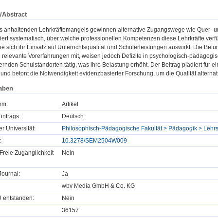
/Abstract
s anhaltenden Lehrkräftemangels gewinnen alternative Zugangswege wie Quer- 
siert systematisch, über welche professionellen Kompetenzen diese Lehrkräfte ver
e sich ihr Einsatz auf Unterrichtsqualität und Schülerleistungen auswirkt. Die Bef
g relevante Vorerfahrungen mit, weisen jedoch Defizite in psychologisch-pädagogi
rnden Schulstandorten tätig, was ihre Belastung erhöht. Der Beitrag plädiert für e
 und betont die Notwendigkeit evidenzbasierter Forschung, um die Qualität alternat
aben
rm:
Artikel
intrags:
Deutsch
er Universität:
Philosophisch-Pädagogische Fakultät > Pädagogik > Lehrs
:
10.3278/SEM2504W009
Freie Zugänglichkeit
Nein
ournal:
Ja
wbv Media GmbH & Co. KG
U entstanden:
Nein
36157