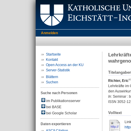
Anmelden
Lehrkräft
Startseite
Kontakt
wahrgeno
Open Access an der KU
Server-Statistik
Titelangabe
Blättern
Richter, Eric
Suchen
Lehrkräfte im
den Auswirkun
Suche nach Personen
In:
Seminar : b
im Publikationsserver
ISSN 3052-12
bei BASE
Volltext
bei Google Scholar
Link
Daten exportieren
htt
ASCII Citation