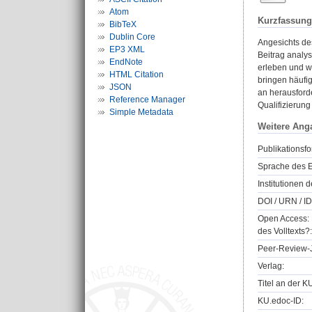
Atom
Kurzfassung
BibTeX
Dublin Core
Angesichts de
EP3 XML
Beitrag analy
EndNote
erleben und wi
HTML Citation
bringen häufi
JSON
an herausforde
Reference Manager
Qualifizierung
Simple Metadata
Weitere Ang
Publikationsfo
Sprache des E
Institutionen d
DOI / URN / ID
Open Access: 
des Volltexts?:
Peer-Review-J
Verlag:
Titel an der K
KU.edoc-ID: