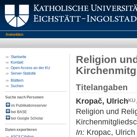
Anmelden
Religion und
Startseite
Kontakt
Kirchenmitg
Open Access an der KU
Server-Statistik
Blättern
Titelangaben
Suchen
Suche nach Personen
Kropač, Ulrich
im Publikationsserver
Religion und Relig
bei BASE
bei Google Scholar
Kirchenmitglieds
Daten exportieren
In:
Kropac, Ulrich 
ASCII Citation