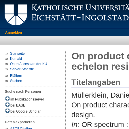
Anmelden
On product c
Startseite
Kontakt
echelon resi
Open Access an der KU
Server-Statistik
Blättern
Titelangaben
Suchen
Suche nach Personen
Müllerklein, Danie
im Publikationsserver
On product charact
bei BASE
bei Google Scholar
design.
Daten exportieren
In:
OR spectrum : 
ASCII Citation