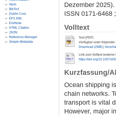
Dezember 2025).
Atom
BibTeX
ISSN 0171-6468 
Dublin Core
EP3 XML
EndNote
Volltext
HTML Citation
JSON
Reference Manager
Text (PDF)
Simple Metadata
Verfügbar unter folgender 
Download (2MB)
|
Vorsch
Link zum Volltext (externe
https://doi.org/10.1007/s
Kurzfassung/A
Ocean shipping is
chain networks. T
transport is vita
However, major in