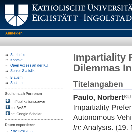
Anmelden
Impartiality 
Startseite
Kontakt
Dilemmas In
Open Access an der KU
Server-Statistik
Blättern
Titelangaben
Suchen
Suche nach Personen
Paulo, Norbert
im Publikationsserver
Impartiality Prefe
bei BASE
bei Google Scholar
Autonomous Vehi
Daten exportieren
In:
Analysis. (19.
ASCII Citation