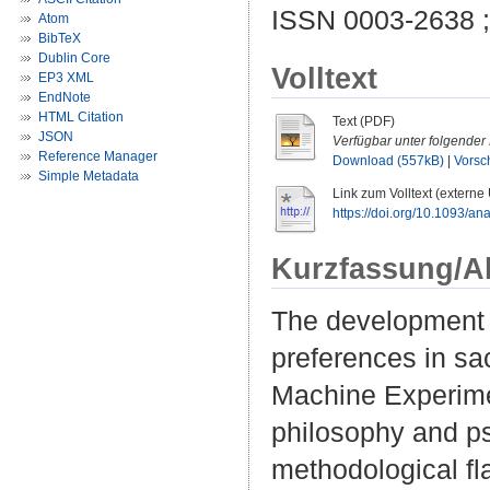
ISSN 0003-2638 
Atom
BibTeX
Dublin Core
Volltext
EP3 XML
EndNote
HTML Citation
Text (PDF)
JSON
Verfügbar unter folgender 
Reference Manager
Download (557kB)
|
Vorsc
Simple Metadata
Link zum Volltext (externe
https://doi.org/10.1093/a
Kurzfassung/A
The development 
preferences in sa
Machine Experimen
philosophy and ps
methodological fl