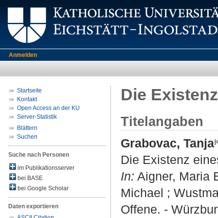
Anmelden
Die Existen
Startseite
Kontakt
Open Access an der KU
Server-Statistik
Titelangaben
Blättern
Suchen
Grabovac, Tanja
Suche nach Personen
Die Existenz ein
im Publikationsserver
In:
Aigner, Maria E
bei BASE
bei Google Scholar
Michael ; Wustman
Offene. - Würzbur
Daten exportieren
ASCII Citation