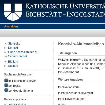
Anmelden
Knock-In-Aktienanleihen 
Startseite
Kontakt
Open Access an der KU
Titelangaben
Server-Statistik
Wilkens, Marco
;
Baule, Rainer
;
S
Blättern
Knock-In-Aktienanleihen und Barrier-
Suchen
In:
Sparkasse. 118 (Januar 2001). - S
ISSN 0038-6561
Suche nach Personen
Weitere Angaben
im Publikationsserver
bei BASE
Publikationsform:
bei Google Scholar
Institutionen der Universität:
Peer-Review-Journal:
Daten exportieren
Verlag:
ASCII Citation