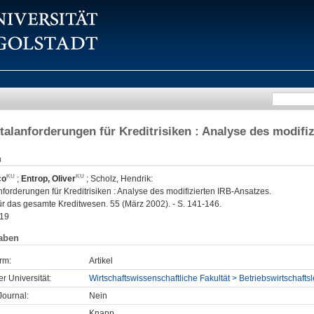
talanforderungen für Kreditrisiken : Analyse des modifi
n
co
;
Entrop, Oliver
;
Scholz, Hendrik
:
forderungen für Kreditrisiken : Analyse des modifizierten IRB-Ansatzes.
 für das gesamte Kreditwesen. 55 (März 2002). - S. 141-146.
19
aben
rm:
Artikel
er Universität:
Wirtschaftswissenschaftliche Fakultät > Betriebswirtschaf
ournal:
Nein
Knapp