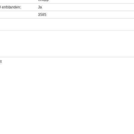
U entstanden:
Ja
3585
tt