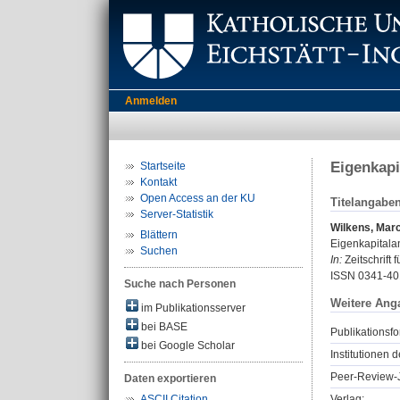
Anmelden
Eigenkapi
Startseite
Kontakt
Open Access an der KU
Titelangabe
Server-Statistik
Wilkens, Mar
Blättern
Eigenkapitalan
Suchen
In:
Zeitschrift
ISSN 0341-40
Suche nach Personen
Weitere Ang
im Publikationsserver
bei BASE
Publikationsfo
bei Google Scholar
Institutionen d
Peer-Review-J
Daten exportieren
Verlag:
ASCII Citation