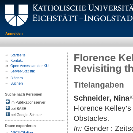
Anmelden
Florence Kel
Startseite
Kontakt
Revisiting t
Open Access an der KU
Server-Statistik
Blättern
Titelangaben
Suchen
Suche nach Personen
Schneider, Nina
im Publikationsserver
Florence Kelley’s 
bei BASE
bei Google Scholar
Obstacles.
Daten exportieren
In:
Gender : Zeitsc
ASCII Citation