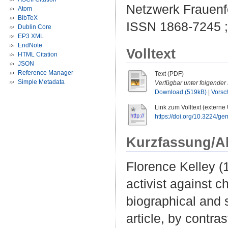
Netzwerk Frauenf
Atom
BibTeX
ISSN 1868-7245 
Dublin Core
EP3 XML
EndNote
Volltext
HTML Citation
JSON
Reference Manager
Text (PDF)
Simple Metadata
Verfügbar unter folgender 
Download (519kB)
|
Vorsc
Link zum Volltext (externe
https://doi.org/10.3224/ge
Kurzfassung/A
Florence Kelley 
activist against c
biographical and 
article, by contr