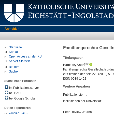
Anmelden
Familiengerechte Gesell
Startseite
Kontakt
Open Access an der KU
Titelangaben
Server-Statistik
Habisch, André
:
Blättern
Familiengerechte Gesellschaftsordn
Suchen
In:
Stimmen der Zeit. 220 (2002) 5. - 
ISSN 0039-1492
Suche nach Personen
Weitere Angaben
im Publikationsserver
bei BASE
Publikationsform:
bei Google Scholar
Institutionen der Universität:
Daten exportieren
Peer-Review-Journal:
ASCII Citation