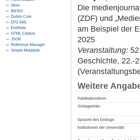
Atom
Die medienjournali
BibTeX
(ZDF) und „Medien
Dublin Core
EP3 XML
am Beispiel der 
EndNote
HTML Citation
2025
JSON
Reference Manager
Veranstaltung:
52.
Simple Metadata
Geschichte, 22.-
(Veranstaltungsb
Weitere Angab
Publikationsform:
Schlagwörter:
Sprache des Eintrags:
Institutionen der Universität: