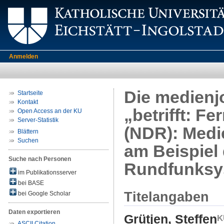
Anmelden
Die medienjo
Startseite
Kontakt
„betrifft: F
Open Access an der KU
Server-Statistik
(NDR): Medie
Blättern
Suchen
am Beispiel
Suche nach Personen
Rundfunksy
im Publikationsserver
bei BASE
Titelangaben
bei Google Scholar
Daten exportieren
Grütjen, Steffen
ASCII Citation