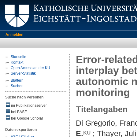
Anmelden
Error-relate
Startseite
Kontakt
interplay be
Open Access an der KU
Server-Statistik
autonomic n
Blättern
Suchen
monitoring
Suche nach Personen
im Publikationsserver
Titelangaben
bei BASE
bei Google Scholar
Di Gregorio, Fra
Daten exportieren
E.
;
Thayer, Juli
ASCII Citation