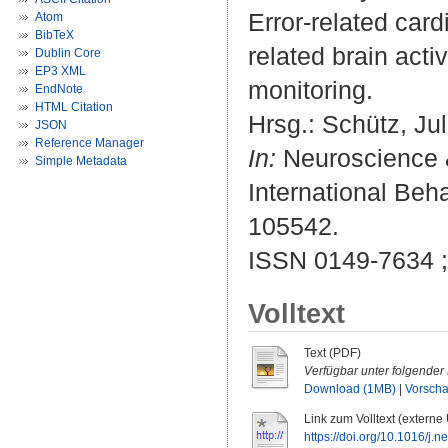
Error-related card
Atom
BibTeX
related brain act
Dublin Core
EP3 XML
monitoring.
EndNote
HTML Citation
Hrsg.:
Schütz, Jul
JSON
Reference Manager
In:
Neuroscience & 
Simple Metadata
International Beh
105542.
ISSN 0149-7634 
Volltext
Text (PDF)
Verfügbar unter folgender 
Download (1MB)
|
Vorsch
Link zum Volltext (externe
https://doi.org/10.1016/j.