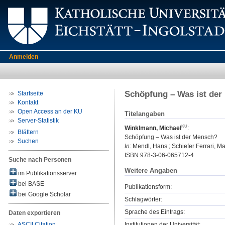
Anmelden
Schöpfung – Was ist de
Startseite
Kontakt
Open Access an der KU
Titelangaben
Server-Statistik
Winklmann, Michael
:
Blättern
Schöpfung – Was ist der Mensch?
Suchen
In:
Mendl, Hans ; Schiefer Ferrari, Mark
ISBN 978-3-06-065712-4
Suche nach Personen
Weitere Angaben
im Publikationsserver
bei BASE
Publikationsform:
bei Google Scholar
Schlagwörter:
Sprache des Eintrags:
Daten exportieren
Institutionen der Universität:
ASCII Citation