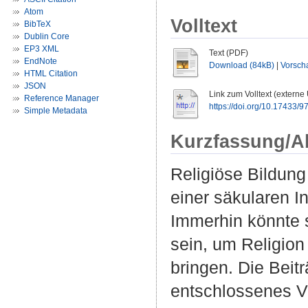
Atom
Volltext
BibTeX
Dublin Core
EP3 XML
Text (PDF)
EndNote
Download (84kB)
|
Vorsch
HTML Citation
JSON
Link zum Volltext (externe
Reference Manager
https://doi.org/10.17433/
Simple Metadata
Kurzfassung/A
Religiöse Bildung
einer säkularen In
Immerhin könnte s
sein, um Religio
bringen. Die Beit
entschlossenes Vo