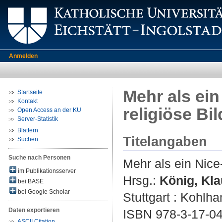
Anmelden
Mehr als ei
Startseite
Kontakt
religiöse Bi
Open Access an der KU
Server-Statistik
Blättern
Titelangaben
Suchen
Suche nach Personen
Mehr als ein Nice
im Publikationsserver
Hrsg.:
König, Kl
bei BASE
bei Google Scholar
Stuttgart : Kohlh
Daten exportieren
ISBN 978-3-17-0
ASCII Citation