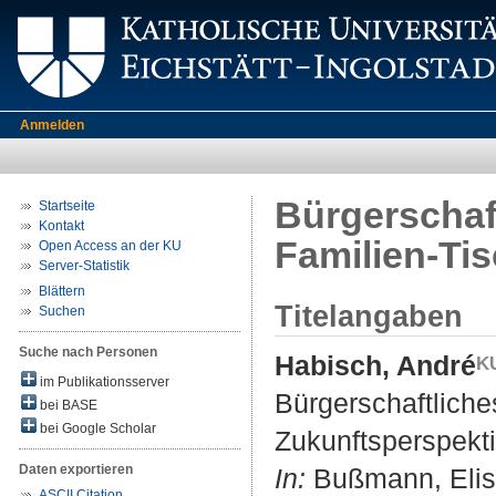
Anmelden
Bürgerschaf
Startseite
Kontakt
Familien-Ti
Open Access an der KU
Server-Statistik
Blättern
Titelangaben
Suchen
Suche nach Personen
Habisch, André
im Publikationsserver
Bürgerschaftlich
bei BASE
bei Google Scholar
Zukunftsperspekti
Daten exportieren
In:
Bußmann, Elisa
ASCII Citation