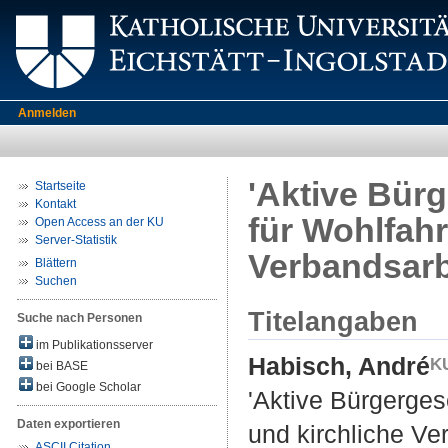
Anmelden
'Aktive Bürg
Startseite
Kontakt
für Wohlfah
Open Access an der KU
Server-Statistik
Verbandsarb
Blättern
Suchen
Titelangaben
Suche nach Personen
im Publikationsserver
Habisch, André
bei BASE
bei Google Scholar
'Aktive Bürgerges
Daten exportieren
und kirchliche Ve
ASCII Citation