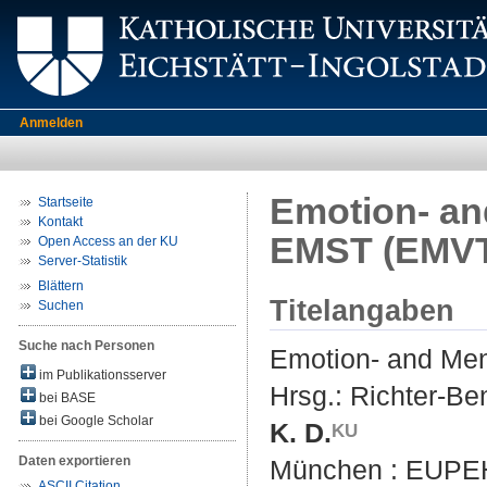
Anmelden
Emotion- an
Startseite
Kontakt
EMST (EMV
Open Access an der KU
Server-Statistik
Blättern
Titelangaben
Suchen
Suche nach Personen
Emotion- and Men
im Publikationsserver
Hrsg.:
Richter-Be
bei BASE
bei Google Scholar
K. D.
Daten exportieren
München : EUPEHS
ASCII Citation