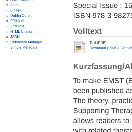
Special Issue ; 15
Atom
BibTeX
ISBN 978-3-9827
Dublin Core
EP3 XML
EndNote
Volltext
HTML Citation
JSON
Reference Manager
Text (PDF)
Simple Metadata
Download (19MB)
|
Vorsc
Kurzfassung/A
To make EMST (EM
been published as
The theory, pract
Supporting Therap
allows readers to
with related ther