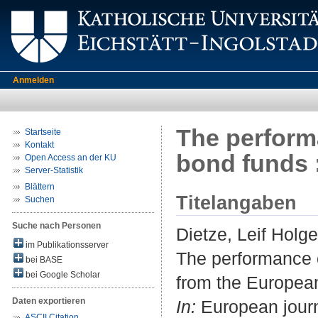
Anmelden
The perform
Startseite
Kontakt
bond funds 
Open Access an der KU
Server-Statistik
Blättern
Titelangaben
Suchen
Suche nach Personen
Dietze, Leif Holge
im Publikationsserver
The performance o
bei BASE
bei Google Scholar
from the Europea
Daten exportieren
In:
European journa
ASCII Citation