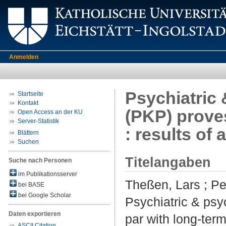
Anmelden
Psychiatric
Startseite
Kontakt
(PKP) proves
Open Access an der KU
Server-Statistik
: results of
Blättern
Suchen
Titelangaben
Suche nach Personen
im Publikationsserver
Theßen, Lars
;
Pe
bei BASE
bei Google Scholar
Psychiatric & psy
Daten exportieren
par with long-term
ASCII Citation