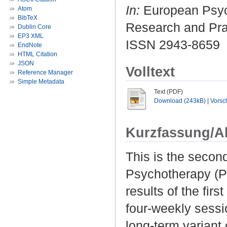
In:
European Psych
Atom
BibTeX
Research and Prac
Dublin Core
EP3 XML
ISSN 2943-8659
EndNote
HTML Citation
JSON
Volltext
Reference Manager
Simple Metadata
Text (PDF)
Download (243kB)
|
Vorsc
Kurzfassung/A
This is the secon
Psychotherapy (PK
results of the fir
four-weekly sess
long-term variant