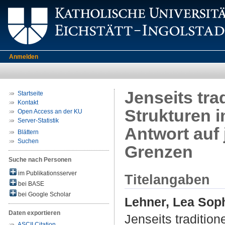
Anmelden
Jenseits tra
Startseite
Kontakt
Strukturen i
Open Access an der KU
Server-Statistik
Antwort auf 
Blättern
Suchen
Grenzen
Suche nach Personen
im Publikationsserver
Titelangaben
bei BASE
bei Google Scholar
Lehner, Lea Sop
Daten exportieren
Jenseits tradition
ASCII Citation