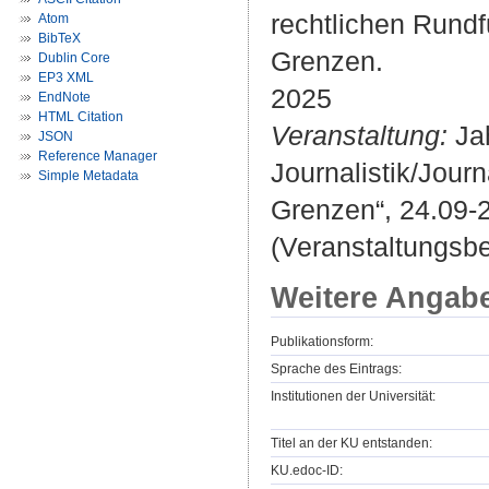
rechtlichen Rundf
Atom
BibTeX
Grenzen.
Dublin Core
EP3 XML
2025
EndNote
HTML Citation
Veranstaltung:
Ja
JSON
Reference Manager
Journalistik/Jou
Simple Metadata
Grenzen“, 24.09-
(Veranstaltungsb
Weitere Angab
Publikationsform:
Sprache des Eintrags:
Institutionen der Universität:
Titel an der KU entstanden:
KU.edoc-ID: