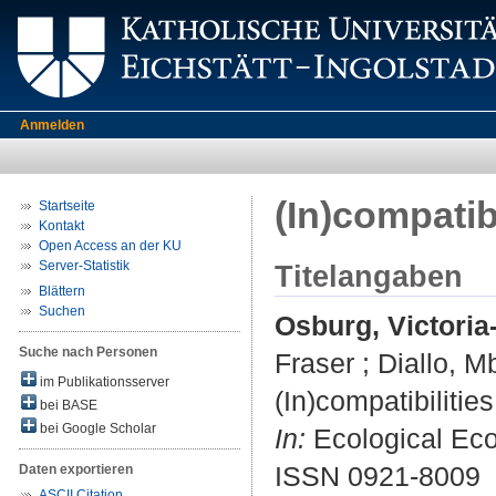
Anmelden
(In)compatib
Startseite
Kontakt
Open Access an der KU
Server-Statistik
Titelangaben
Blättern
Suchen
Osburg, Victoria
Suche nach Personen
Fraser
;
Diallo, M
im Publikationsserver
(In)compatibilitie
bei BASE
bei Google Scholar
In:
Ecological Eco
ISSN 0921-8009
Daten exportieren
ASCII Citation