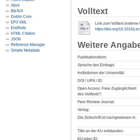
Atom
Volltext
BibTeX
Dublin Core
EP3 XML
Link zum Volltext (externe
EndNote
https://doi.org/10.1016/j
HTML Citation
JSON
Weitere Angab
Reference Manager
Simple Metadata
Publikationsform:
Sprache des Eintrags:
Institutionen der Universität:
DOI / URN / ID:
Open Access: Freie Zugänglichkeit
des Volltexts?:
Peer-Review-Journal:
Verlag:
Die Zeitschrift ist nachgewiesen in:
Titel an der KU entstanden:
KU.edoc-ID: