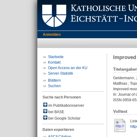
Anmelden
Improved 
Startseite
Kontakt
Open Access an der KU
Titelangabe
Server-Statistik
Geldermann, J
Blättern
Matthias
;
Top
Suchen
Improved resou
In:
Journal of c
Suche nach Personen
ISSN 0959-65
im Publikationsserver
Volltext
bei BASE
bei Google Scholar
Link
http
Daten exportieren
ASCII Citation