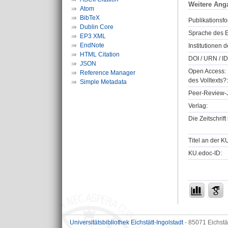
Weitere Ang
Atom
BibTeX
Publikationsfo
Dublin Core
Sprache des E
EP3 XML
EndNote
Institutionen d
HTML Citation
DOI / URN / ID
JSON
Open Access: 
Reference Manager
des Volltexts?:
Simple Metadata
Peer-Review-J
Verlag:
Die Zeitschrif
Titel an der K
KU.edoc-ID:
Universitätsbibliothek Eichstätt-Ingolstadt
- 85071 Eichstä