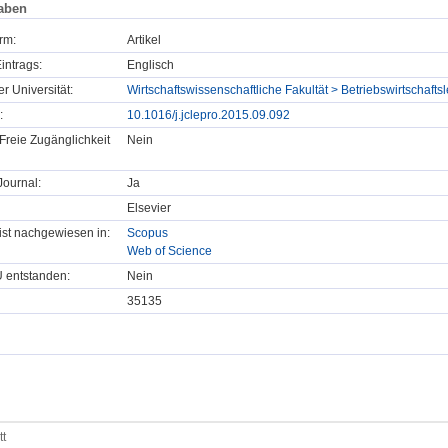
aben
rm:
Artikel
intrags:
Englisch
er Universität:
Wirtschaftswissenschaftliche Fakultät > Betriebswirtschaf
:
10.1016/j.jclepro.2015.09.092
Freie Zugänglichkeit
Nein
ournal:
Ja
Elsevier
t ist nachgewiesen in:
Scopus
Web of Science
U entstanden:
Nein
35135
tt