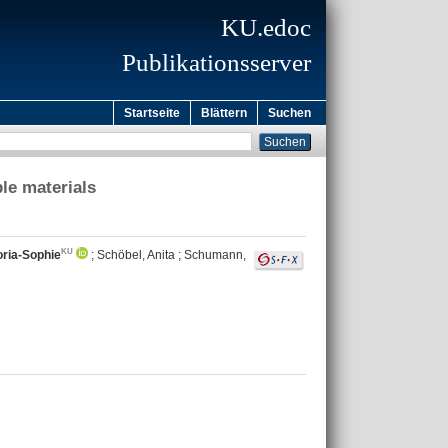
KU.edoc
Publikationsserver
Startseite
Blättern
Suchen
le materials
oria-Sophie
;
Schöbel, Anita
;
Schumann,