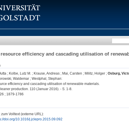
resource efficiency and cascading utilisation of renewab
n
utta
;
Kolbe, Lutz M.
;
Krause, Andreas
;
Mai, Carsten
;
Militz, Holger
;
Osburg, Vict
orowski, Waldemar
;
Westphal, Stephan
:
rce efficiency and cascading utilisation of renewable materials.
leaner production. 110 (Januar 2016). - S. 1-8.
26 ; 1879-1786
 zum Volltext (externe URL):
s://doi.org/10.1016/j.jclepro.2015.09.092