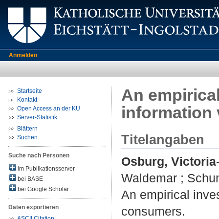
Anmelden
An empirical
Startseite
Kontakt
information
Open Access an der KU
Server-Statistik
Blättern
Titelangaben
Suchen
Suche nach Personen
Osburg, Victoria
im Publikationsserver
Waldemar
;
Schum
bei BASE
bei Google Scholar
An empirical inve
Daten exportieren
consumers.
ASCII Citation