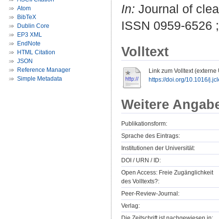
In:
Journal of clea
Atom
BibTeX
ISSN 0959-6526 
Dublin Core
EP3 XML
EndNote
Volltext
HTML Citation
JSON
Reference Manager
Link zum Volltext (externe
Simple Metadata
https://doi.org/10.1016/j.j
Weitere Angab
Publikationsform:
Sprache des Eintrags:
Institutionen der Universität:
DOI / URN / ID:
Open Access: Freie Zugänglichkeit
des Volltexts?:
Peer-Review-Journal:
Verlag:
Die Zeitschrift ist nachgewiesen in: