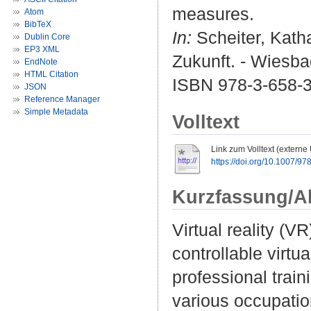
measures.
Atom
BibTeX
In:
Scheiter, Kathar
Dublin Core
EP3 XML
Zukunft. - Wiesbad
EndNote
HTML Citation
ISBN 978-3-658-
JSON
Reference Manager
Simple Metadata
Volltext
Link zum Volltext (externe
https://doi.org/10.1007/9
Kurzfassung/A
Virtual reality (V
controllable virt
professional train
various occupation