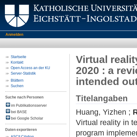
Anmelden
Virtual real
Startseite
Kontakt
2020 : a rev
Open Access an der KU
Server-Statistik
intended ou
Blättern
Suchen
Titelangaben
Suche nach Personen
im Publikationsserver
Huang, Yizhen
;
R
bei BASE
bei Google Scholar
Virtual reality in
Daten exportieren
program implemen
ASCII Citation