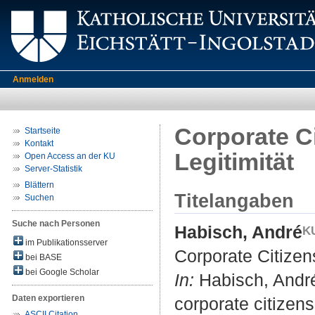
Anmelden
Corporate Ci
Startseite
Kontakt
Legitimität
Open Access an der KU
Server-Statistik
Blättern
Titelangaben
Suchen
Suche nach Personen
Habisch, André
im Publikationsserver
Corporate Citizens
bei BASE
bei Google Scholar
In:
Habisch, André
Daten exportieren
corporate citizens
ASCII Citation