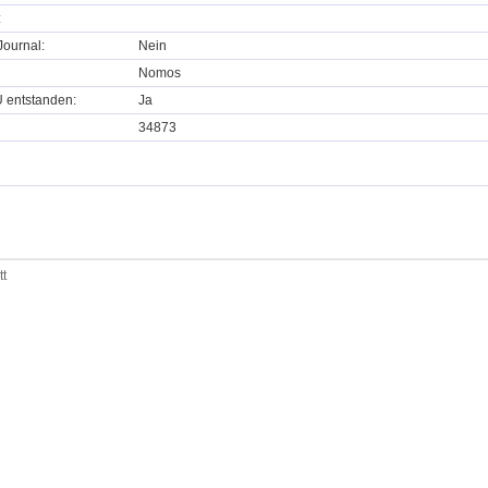
:
ournal:
Nein
Nomos
U entstanden:
Ja
34873
tt