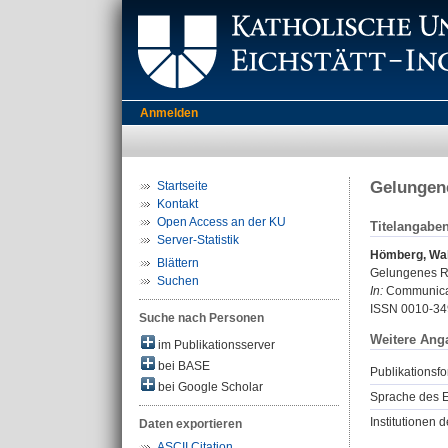
Anmelden
Gelungene
Startseite
Kontakt
Open Access an der KU
Titelangabe
Server-Statistik
Hömberg, Wal
Blättern
Gelungenes Ref
Suchen
In:
Communicati
ISSN 0010-34
Suche nach Personen
Weitere Ang
im Publikationsserver
bei BASE
Publikationsfo
bei Google Scholar
Sprache des E
Institutionen d
Daten exportieren
ASCII Citation