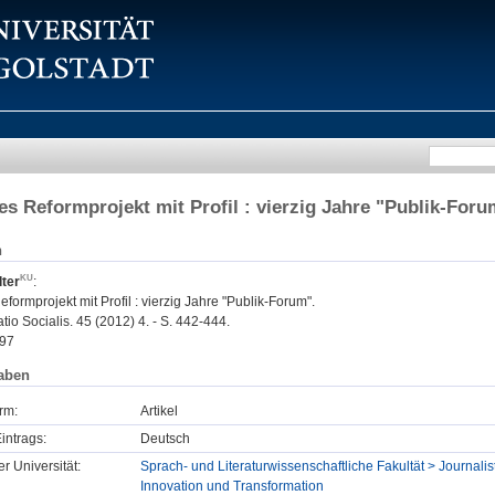
s Reformprojekt mit Profil : vierzig Jahre "Publik-Foru
n
ter
:
ormprojekt mit Profil : vierzig Jahre "Publik-Forum".
o Socialis. 45 (2012) 4. - S. 442-444.
97
aben
rm:
Artikel
intrags:
Deutsch
er Universität:
Sprach- und Literaturwissenschaftliche Fakultät > Journalist
Innovation und Transformation