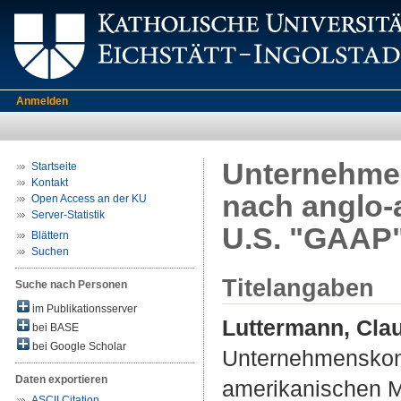
Anmelden
Unternehmen
Startseite
Kontakt
nach anglo-
Open Access an der KU
Server-Statistik
U.S. "GAAP"
Blättern
Suchen
Titelangaben
Suche nach Personen
im Publikationsserver
Luttermann, Cla
bei BASE
bei Google Scholar
Unternehmenskont
Daten exportieren
amerikanischen M
ASCII Citation