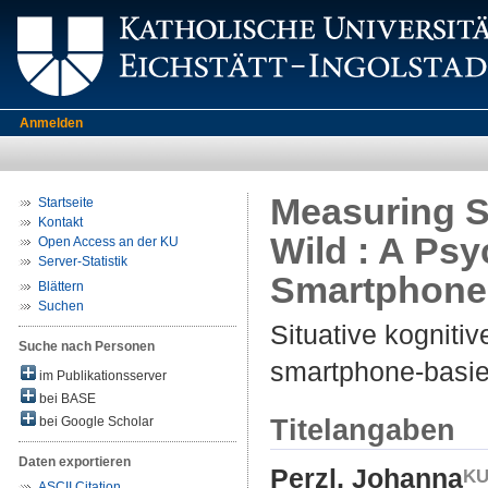
Anmelden
Measuring Si
Startseite
Kontakt
Wild : A Psy
Open Access an der KU
Server-Statistik
Smartphone
Blättern
Suchen
Situative kogniti
Suche nach Personen
smartphone-basier
im Publikationsserver
bei BASE
Titelangaben
bei Google Scholar
Daten exportieren
Perzl, Johanna
ASCII Citation