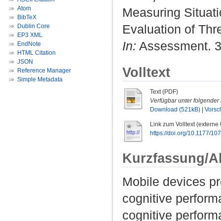
Atom
Measuring Situati
BibTeX
Evaluation of Th
Dublin Core
EP3 XML
In:
Assessment. 31
EndNote
HTML Citation
JSON
Volltext
Reference Manager
Simple Metadata
Text (PDF)
Verfügbar unter folgender 
Download (521kB)
|
Vorsc
Link zum Volltext (externe
https://doi.org/10.1177/
Kurzfassung/A
Mobile devices pr
cognitive performa
cognitive perform