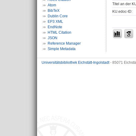
Titel an der K
Atom
BibTeX
KU.edoc-ID:
Dublin Core
EP3 XML
EndNote
HTML Citation
JSON
Reference Manager
Simple Metadata
Universitätsbibliothek Eichstätt-Ingolstadt
- 85071 Eichstä