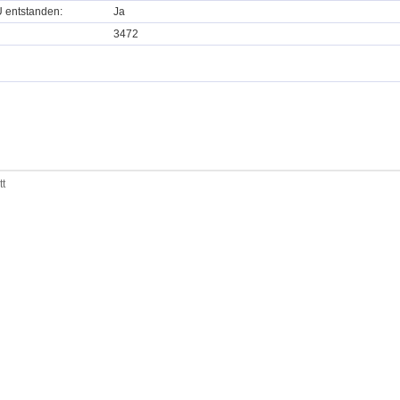
U entstanden:
Ja
3472
tt