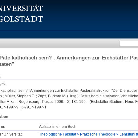
Pate katholisch sein? : Anmerkungen zur Eichstätter Pas
paten"
n
s
:
katholisch sein? : Anmerkungen zur Eichstätter Pastoralinstruktion "Der Dienst der
; Müller, Stephan E. ; Zapff, Burkard M. (Hrsg.): Jesus hominis salvator : christlich
lter Mixa. - Regensburg : Pustet, 2006. - S. 181-199. - (Eichstätter Studien : Neue F
917-1997-9 ; 3-7917-1997-1
aben
rm:
Aufsatz in einem Buch
er Universität:
Theologische Fakultät > Praktische Theologie > Lehrstuhl 