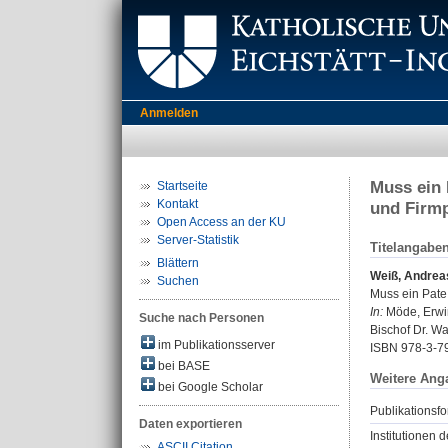
Anmelden
Muss ein 
Startseite
Kontakt
und Firm
Open Access an der KU
Server-Statistik
Titelangabe
Blättern
Weiß, Andrea
Suchen
Muss ein Pate 
In:
Möde, Erwin 
Suche nach Personen
Bischof Dr. Wa
im Publikationsserver
ISBN 978-3-7
bei BASE
Weitere Ang
bei Google Scholar
Publikationsfo
Daten exportieren
Institutionen d
ASCII Citation