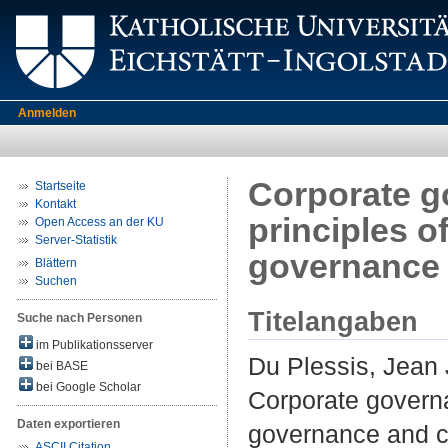
Anmelden
Corporate g
Startseite
Kontakt
principles 
Open Access an der KU
Server-Statistik
governance i
Blättern
Suchen
Titelangaben
Suche nach Personen
im Publikationsserver
Du Plessis, Jean 
bei BASE
bei Google Scholar
Corporate governa
Daten exportieren
governance and co
ASCII Citation