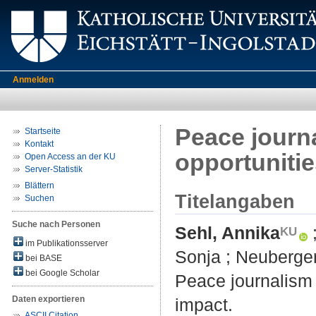
Anmelden
Peace journa
Startseite
Kontakt
opportuniti
Open Access an der KU
Server-Statistik
Blättern
Titelangaben
Suchen
Suche nach Personen
Sehl, Annika
im Publikationsserver
Sonja
;
Neuberger
bei BASE
bei Google Scholar
Peace journalism 
Daten exportieren
impact.
ASCII Citation