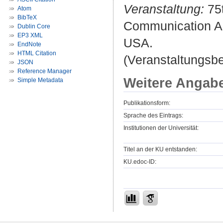
Veranstaltung:
75t
Atom
BibTeX
Communication As
Dublin Core
EP3 XML
USA.
EndNote
HTML Citation
(Veranstaltungsb
JSON
Reference Manager
Weitere Angab
Simple Metadata
Publikationsform:
Sprache des Eintrags:
Institutionen der Universität:
Titel an der KU entstanden:
KU.edoc-ID: