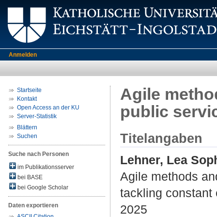
Anmelden
Agile method
Startseite
Kontakt
public servi
Open Access an der KU
Server-Statistik
Blättern
Titelangaben
Suchen
Suche nach Personen
Lehner, Lea Sop
im Publikationsserver
Agile methods and
bei BASE
bei Google Scholar
tackling constant
Daten exportieren
2025
ASCII Citation