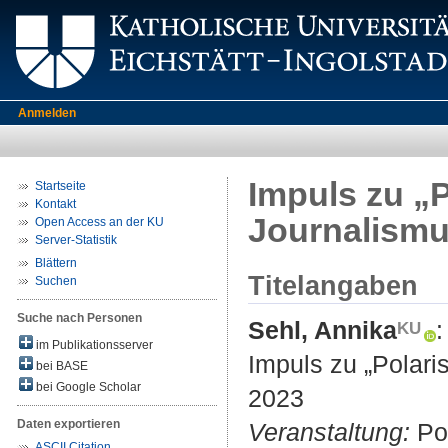
Anmelden
Impuls zu „P
Startseite
Kontakt
Journalismu
Open Access an der KU
Server-Statistik
Blättern
Titelangaben
Suchen
Suche nach Personen
Sehl, Annika
:
im Publikationsserver
Impuls zu „Polari
bei BASE
bei Google Scholar
2023
Daten exportieren
Veranstaltung:
Pod
ASCII Citation