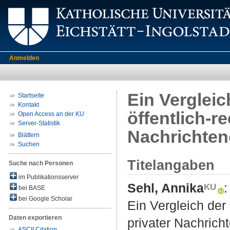
Anmelden
Ein Vergleic
Startseite
Kontakt
öffentlich-r
Open Access an der KU
Server-Statistik
Nachrichten
Blättern
Suchen
Titelangaben
Suche nach Personen
im Publikationsserver
Sehl, Annika
:
bei BASE
bei Google Scholar
Ein Vergleich der 
Daten exportieren
privater Nachrich
ASCII Citation