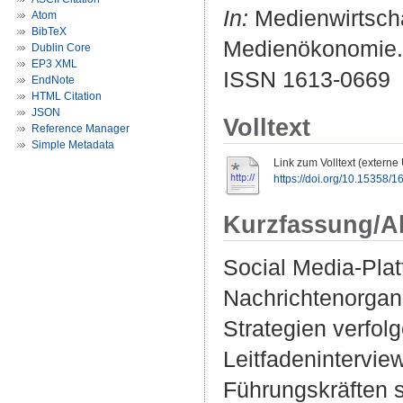
In:
Medienwirtscha
Atom
BibTeX
Medienökonomie. 2
Dublin Core
EP3 XML
ISSN 1613-0669
EndNote
HTML Citation
JSON
Volltext
Reference Manager
Simple Metadata
Link zum Volltext (externe
https://doi.org/10.15358/
Kurzfassung/A
Social Media-Plat
Nachrichtenorgan
Strategien verfol
Leitfadenintervie
Führungskräften s