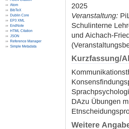
2025
Atom
BibTeX
Veranstaltung:
PiL
Dublin Core
EP3 XML
Schulinterne Leh
EndNote
HTML Citation
und Aichach-Fried
JSON
Reference Manager
(Veranstaltungsbe
Simple Metadata
Kurzfassung/A
Kommunikationsth
Konsensfindungsp
Sprachpsychologie
DAzu Übungen mit
Etnscheidungspr
Weitere Angab