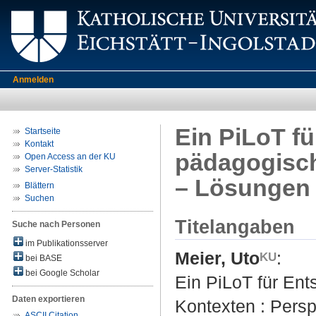
Anmelden
Ein PiLoT f
Startseite
Kontakt
pädagogisch
Open Access an der KU
Server-Statistik
– Lösungen 
Blättern
Suchen
Titelangaben
Suche nach Personen
im Publikationsserver
Meier, Uto
:
bei BASE
bei Google Scholar
Ein PiLoT für En
Daten exportieren
Kontexten : Pers
ASCII Citation